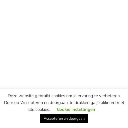
Deze website gebruikt cookies om je ervaring te verbeteren.
© Copyright Marian van de Berg — website & concept ontwikkeld door
Door op 'Accepteren en doorgaan' te drukken ga je akkoord met
most remarkable
This site is protected by reCAPTCHA and the Google
alle cookies.
Cookie instellingen
Privacy Policy
and
Terms of Service
apply.
Accepteren en doorgaan
Privacyverklaring
—
Algemene voorwaarden
–
Ethische Code