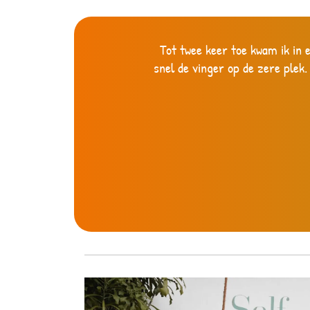
Tot twee keer toe kwam ik in e
snel de vinger op de zere plek.