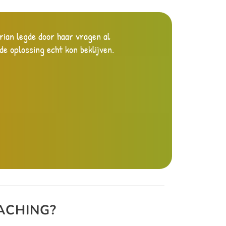
arian legde door haar vragen al
Marian is een coach die goed
de oplossing echt kon beklijven.
uitdagingen zitten. Aan de han
ACHING?