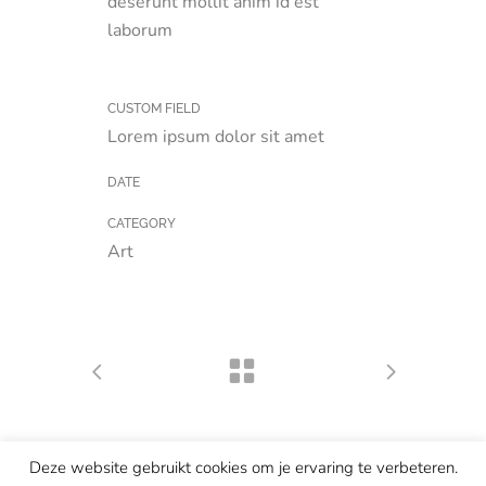
deserunt mollit anim id est
laborum
CUSTOM FIELD
Lorem ipsum dolor sit amet
DATE
CATEGORY
Art
Deze website gebruikt cookies om je ervaring te verbeteren.
© Copyright Marian van de Berg — website & concept ontwikkeld door