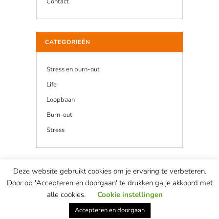
Contact
CATEGORIEËN
Stress en burn-out
Life
Loopbaan
Burn-out
Stress
Deze website gebruikt cookies om je ervaring te verbeteren.
© Copyright Marian van de Berg — website & concept ontwikkeld door
Door op 'Accepteren en doorgaan' te drukken ga je akkoord met
most remarkable
This site is protected by reCAPTCHA and the Google
Privacy Policy
and
alle cookies.
Cookie instellingen
Terms of Service
apply.
Accepteren en doorgaan
Privacyverklaring
—
Algemene voorwaarden
–
Ethische Code