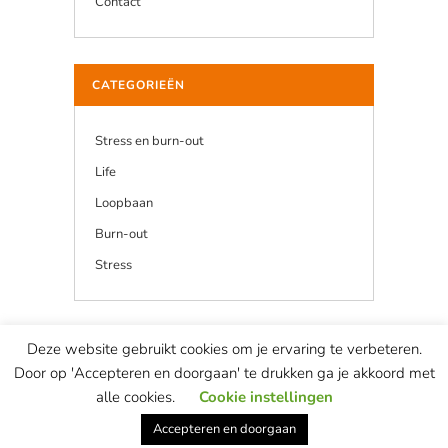
Contact
CATEGORIEËN
Stress en burn-out
Life
Loopbaan
Burn-out
Stress
Deze website gebruikt cookies om je ervaring te verbeteren.
© Copyright Marian van de Berg — website & concept ontwikkeld door
Door op 'Accepteren en doorgaan' te drukken ga je akkoord met
most remarkable
This site is protected by reCAPTCHA and the Google
alle cookies.
Cookie instellingen
Privacy Policy
and
Terms of Service
apply.
Accepteren en doorgaan
Privacyverklaring
—
Algemene voorwaarden
–
Ethische Code