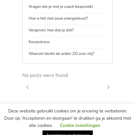
Vragen die je met je coach bespreekt
Hoe is het met jouw energielevel?
Vergeven, hoe doe je dat?
Keuzestress
Waarom denkt de ander ZO over mij?
No posts were found.
Deze website gebruikt cookies om je ervaring te verbeteren.
© Copyright Marian van de Berg — website & concept ontwikkeld door
Door op 'Accepteren en doorgaan' te drukken ga je akkoord met
most remarkable
This site is protected by reCAPTCHA and the Google
alle cookies.
Cookie instellingen
Privacy Policy
and
Terms of Service
apply.