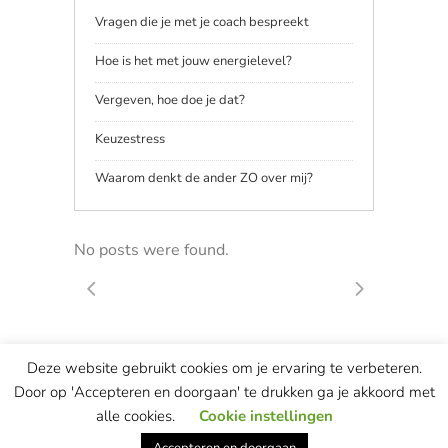
Vragen die je met je coach bespreekt
Hoe is het met jouw energielevel?
Vergeven, hoe doe je dat?
Keuzestress
Waarom denkt de ander ZO over mij?
No posts were found.
Deze website gebruikt cookies om je ervaring te verbeteren.
© Copyright Marian van de Berg — website & concept ontwikkeld door
Door op 'Accepteren en doorgaan' te drukken ga je akkoord met
most remarkable
This site is protected by reCAPTCHA and the Google
alle cookies.
Cookie instellingen
Privacy Policy
and
Terms of Service
apply.