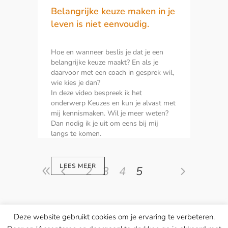
Belangrijke keuze maken in je
leven is niet eenvoudig.
Hoe en wanneer beslis je dat je een
belangrijke keuze maakt? En als je
daarvoor met een coach in gesprek wil,
wie kies je dan?
In deze video bespreek ik het
onderwerp Keuzes en kun je alvast met
mij kennismaken. Wil je meer weten?
Dan nodig ik je uit om eens bij mij
langs te komen.
LEES MEER
2
3
4
5
Deze website gebruikt cookies om je ervaring te verbeteren.
© Copyright Marian van de Berg — website & concept ontwikkeld door