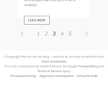
Je innerlijke coach kun je in A en B
verdelen.
LEES MEER
1
2
3
4
5
© Copyright Marian van de Berg — website & concept ontwikkeld door
most remarkable
This site is protected by reCAPTCHA and the Google
Privacy Policy
and
Terms of Service
apply.
Privacyverklaring
—
Algemene voorwaarden
–
Ethische Code