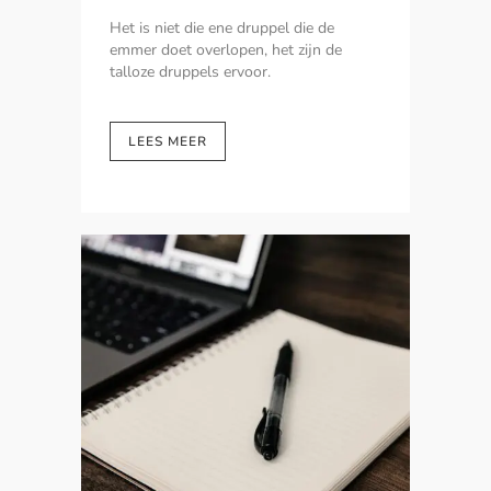
Het is niet die ene druppel die de
emmer doet overlopen, het zijn de
talloze druppels ervoor.
LEES MEER